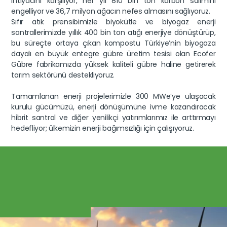
ihtiyacını karşılıyor, her yıl 810 bin ton karbon salımını 
engelliyor ve 36,7 milyon ağacın nefes almasını sağlıyoruz.
Sıfır atık prensibimizle biyokütle ve biyogaz enerji 
santrallerimizde yıllık 400 bin ton atığı enerjiye dönüştürüp, 
bu süreçte ortaya çıkan kompostu Türkiye’nin biyogaza 
dayalı en büyük entegre gübre üretim tesisi olan Ecofer 
Gübre fabrikamızda yüksek kaliteli gübre haline getirerek 
tarım sektörünü destekliyoruz.
Tamamlanan enerji projelerimizle 300 MWe’ye ulaşacak 
kurulu gücümüzü, enerji dönüşümüne ivme kazandıracak 
hibrit santral ve diğer yenilikçi yatırımlarımız ile arttırmayı 
hedefliyor; ülkemizin enerji bağımsızlığı için çalışıyoruz.