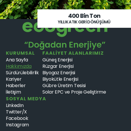
400 Bin Ton
YILLIK ATIK GERİ DÖNÜŞÜMÜ
KURUMSAL
FAALİYET ALANLARIMIZ
Ana Sayfa
Güneş Enerjisi
Hakkımızda
Rüzgar Enerjisi
Sürdürülebilirlik
Biyogaz Enerjisi
Kariyer
Biyokütle Enerjisi
Haberler
Gübre Üretim Tesisi
İletişim
Solar EPC ve Proje Geliştirme
SOSYAL MEDYA
LinkedIn
Twitter/X
Facebook
Instagram