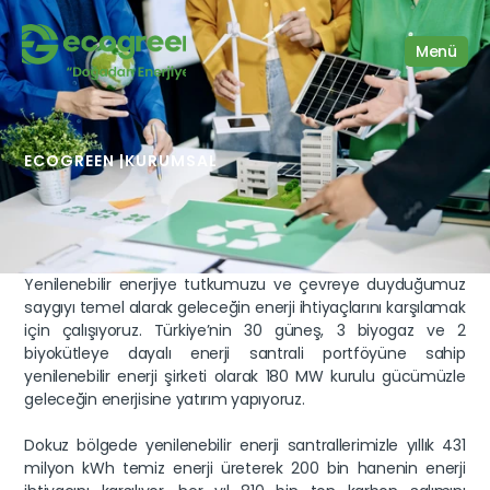
Menü
Hakkımızda
ECOGREEN |
KURUMSAL
Yenilenebilir enerjiye tutkumuzu ve çevreye duyduğumuz 
saygıyı temel alarak geleceğin enerji ihtiyaçlarını karşılamak 
için çalışıyoruz. Türkiye’nin 30 güneş, 3 biyogaz ve 2 
biyokütleye dayalı enerji santrali portföyüne sahip 
yenilenebilir enerji şirketi olarak 180 MW kurulu gücümüzle 
geleceğin enerjisine yatırım yapıyoruz.
Dokuz bölgede yenilenebilir enerji santrallerimizle yıllık 431 
milyon kWh temiz enerji üreterek 200 bin hanenin enerji 