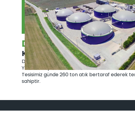
Denizli Biyogaz Enerji Santr
Kurulu Güç: 
1,5 MWe
Denizli, Honaz’da 2021’de faaliyete başlayan lisans
YEKDEM kapsamında elektrik üretmektedir.
Tesisimiz günde 260 ton atık bertaraf ederek te
sahiptir.