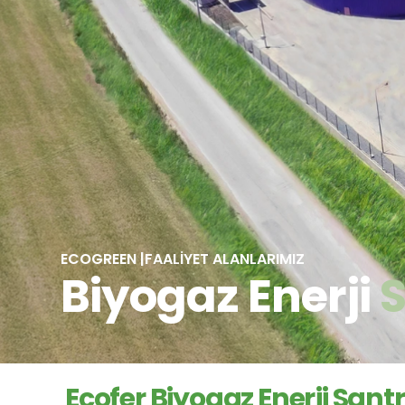
ECOGREEN |
FAALİYET ALANLARIMIZ
Biyogaz Enerji 
S
Ecofer Biyogaz Enerji Santra