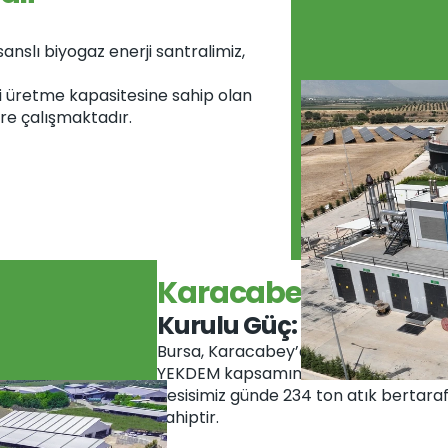
anslı biyogaz enerji santralimiz, 
 üretme kapasitesine sahip olan 
re çalışmaktadır.
Karacabey Biyogaz En
Kurulu Güç: 
3 MWe
Bursa, Karacabey’de 2021’de faaliyete 
YEKDEM kapsamında elektrik üretmek
Tesisimiz günde 234 ton atık bertara
sahiptir. 