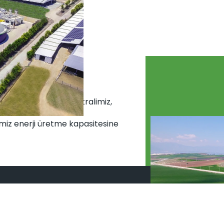
ali
lı biyogaz enerji santralimiz, 
miz enerji üretme kapasitesine 