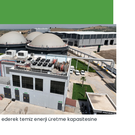
erji Santrali 
başlayan lisanslı biyogaz enerji santralimiz, 
tedir. 
f ederek temiz enerji üretme kapasitesine 