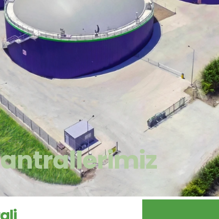
antrallerimiz
li 