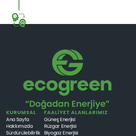
iyileştirerek rekabet avantajı elde etmeyi 
hedefleriz.
Bilgi ve Kaynak Paylaşımı
Sektördeki diğer şirketler ve paydaşlarla bilgi ve 
kaynakları paylaşarak, çevresel sorunların 
çözümüne katkıda bulunuruz.
KURUMSAL
FAALİYET ALANLARIMIZ
Ana Sayfa
Güneş Enerjisi
Hakkımızda
Rüzgar Enerjisi
Sürdürülebilirlik
Biyogaz Enerjisi